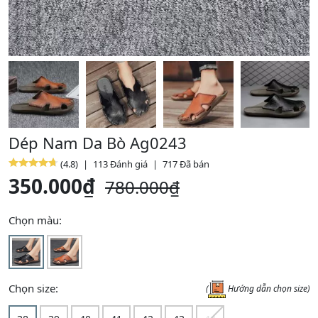
Dép Nam Da Bò Ag0243
(
4.8
)
|
113
Đánh giá
|
717
Đã bán
350.000
₫
780.000
₫
Chọn màu:
Chọn size:
(
Hướng dẫn chọn size)