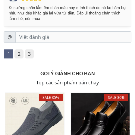
Đi sướng chân lắm êm chân màu này mình thích do nó ko bám bụi
nhìu như dép khác giá lại vừa túi tiền. Dép đi thoáng chân thích
lắm nhé, nên mua
@
1
2
3
GỢI Ý GIÀNH CHO BẠN
Top các sản phẩm bán chạy
SALE 35%
SALE 30%