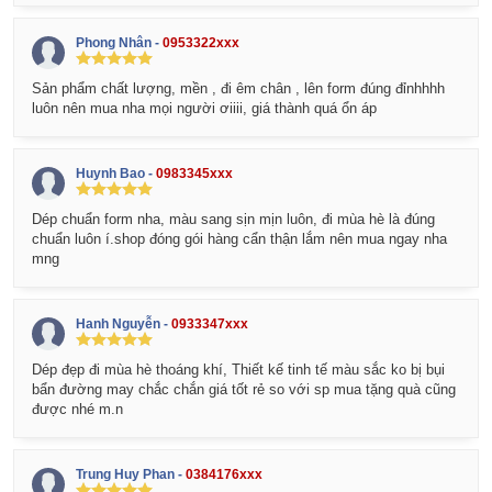
Phong Nhân -
0953322xxx
Sản phẩm chất lượng, mền , đi êm chân , lên form đúng đỉnhhhh
luôn nên mua nha mọi người ơiiii, giá thành quá ổn áp
Huynh Bao -
0983345xxx
Dép chuẩn form nha, màu sang sịn mịn luôn, đi mùa hè là đúng
chuẩn luôn í.shop đóng gói hàng cẩn thận lắm nên mua ngay nha
mng
Hanh Nguyễn -
0933347xxx
Dép đẹp đi mùa hè thoáng khí, Thiết kế tinh tế màu sắc ko bị bụi
bẩn đường may chắc chắn giá tốt rẻ so với sp mua tặng quà cũng
được nhé m.n
Trung Huy Phan -
0384176xxx