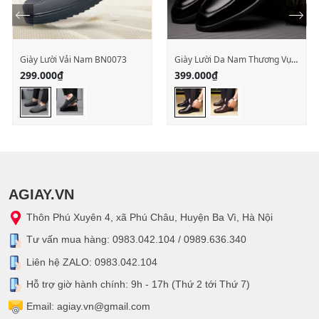
Giày Lười Vải Nam BN0073
Giày Lười Da Nam Thương Vụ
Anh BN0003
299.000
₫
399.000
₫
AGIAY.VN
Thôn Phú Xuyên 4, xã Phú Châu, Huyện Ba Vì, Hà Nội
Tư vấn mua hàng: 0983.042.104 / 0989.636.340
Liên hệ ZALO: 0983.042.104
Hỗ trợ giờ hành chính: 9h - 17h (Thứ 2 tới Thứ 7)
Email: agiay.vn@gmail.com