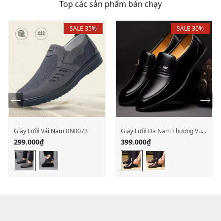
Top các sản phẩm bán chạy
SALE 35%
SALE 30%
Giày Lười Vải Nam BN0073
Giày Lười Da Nam Thương Vụ
Anh BN0003
299.000
₫
399.000
₫