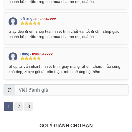
nhanh bố m râtd ưng nên mua nha mn ơi , quá ổn
Vũ Duy -
0326547xxx
Giày dẹp đi êm shop tvan nhiệt tình chất vải tốt đi ok , shop giao
nhanh bố m râtd ưng nên mua nha mn ơi , quá ổn
Hùng -
0986547xxx
Shop tư vấn nhanh, nhiệt tình, giày mang rất êm chân, mẫu cũng
khá đẹp, được gói rất cẩn thận, mình sẽ ủng hộ thêm
@
1
2
3
GỢI Ý GIÀNH CHO BẠN