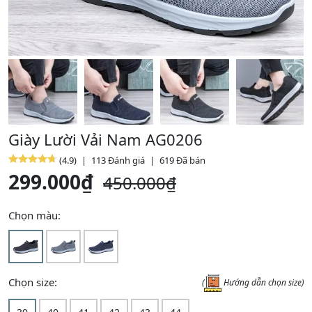
Giày Lười Vải Nam AG0206
(
4.9
)
|
113
Đánh giá
|
619
Đã bán
299.000
₫
450.000
₫
Chọn màu:
Chọn size:
(
Hướng dẫn chọn size)